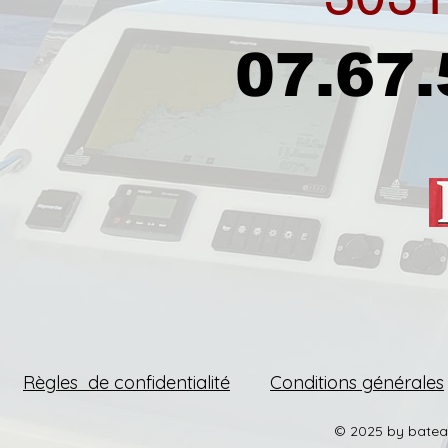
07.67.
On en parle:
On en parle:
Règles de confidentialité
Conditions générales
© 2025 by batea